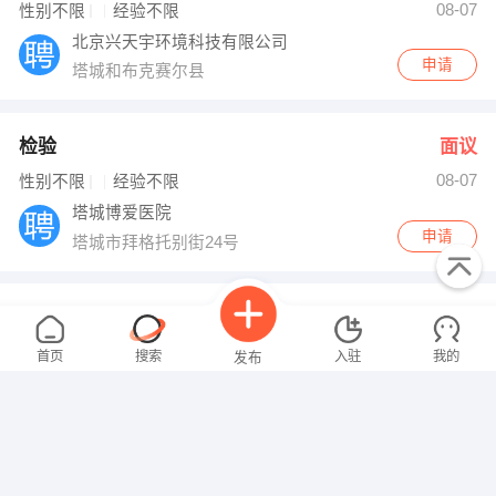
08-07
性别不限
经验不限
北京兴天宇环境科技有限公司
申请
塔城和布克赛尔县
检验
面议
08-07
性别不限
经验不限
塔城博爱医院
申请
塔城市拜格托别街24号
设备物资管理员
面议
08-07
性别不限
经验不限
首页
搜索
入驻
我的
发布
新疆公路建设（集团）有限责任公司
申请
市场管理员
面议