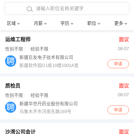
4000-5000元
本科
行政后勤
建筑装潢
确定
区域
月薪
学历
职位
更多
5000-8000元
硕士
销售岗位
教师
运维工程师
面议
8000-12000元
博士
文员
护士
08-07
性别不限
经验不限
12000-20000元
财务会计
传单派发
新疆巨友电子技术有限公司
申请
新疆软件园G1栋10楼1001A室
其他
超市零售
促销导购
网络IT
保健按摩
质检员
面议
08-07
性别不限
经验不限
快递员
前台接待
新疆华世丹药业股份有限公司
申请
乌鲁木齐市河南东路169号
收银员
技术员/工程师
水电/机修
部门经理
沙湾公司会计
面议