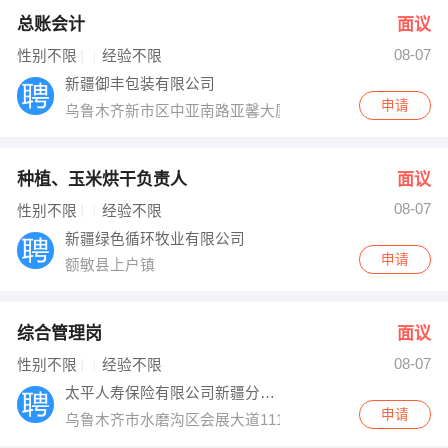
总账会计
面议
08-07
性别不限
经验不限
新疆御丰包装有限公司
申请
乌鲁木齐新市区中亚南路亚馨大厦3楼305室 或 乌苏市
种植、玉米烘干负责人
面议
08-07
性别不限
经验不限
新疆绿色循环牧业有限公司
申请
额敏县上户镇
综合管理岗
面议
08-07
性别不限
经验不限
太平人寿保险有限公司新疆分公司
申请
乌鲁木齐市水磨沟区会展大道1119号晚报传媒大厦B座15