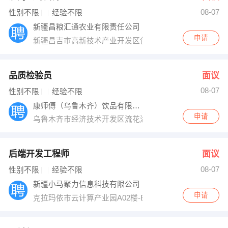
08-07
出纳
保险
性别不限
经验不限
新疆昌粮汇通农业有限责任公司
编辑
法律
申请
新疆昌吉市高新技术产业开发区创业大道8号
保洁
贸易采购
品质检验员
面议
跟单
理财顾问
08-07
性别不限
经验不限
康师傅（乌鲁木齐）饮品有限公司
其他职位
申请
乌鲁木齐市经济技术开发区流花湖路383号
后端开发工程师
面议
08-07
性别不限
经验不限
新疆小马聚力信息科技有限公司
申请
克拉玛依市云计算产业园A02楼-B2