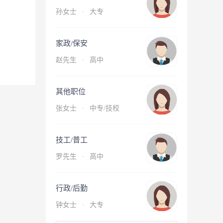
孙女士
·
大专
家政/保安
赵先生
·
高中
其他职位
张女士
·
中专/技校
技工/普工
罗先生
·
高中
行政/后勤
钟女士
·
大专