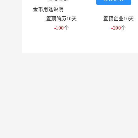
金币用途说明
置顶简历10天
置顶企业10天
-100
个
-200
个