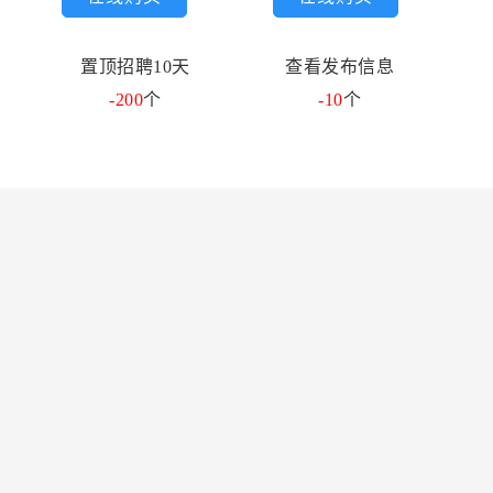
置顶招聘10天
查看发布信息
-200
个
-10
个